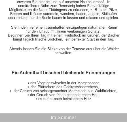
erwarten Sie hier bei uns auf unserem Holzbauernhof. In
unmittelbarer Nähe zum Rennsteig haben Sie vielfältige
Möglichkeiten die Natur Thüringens zu erkunden, z. B. beim Pilze,
Beeren und Kräuter sammeln, wandern, baden, angeln, Skilaufen
oder einfach nur die Seele baumeln lassen und relaxen und spielen.
Sie finden hier einen traumhaften einzigartigen naturnahen Raum
für den Urlaub mit Ihrem vierbeinigen Schatz.
Beginnen Sie Ihren Tag mit einem Frühstück im Grünen, der Bäcker
bringt täglich frische Brötchen, ein perfekter Start in den Tag.
Abends lassen Sie die Blicke von der Terasse aus über die Wälder
schweifen.
Ein Aufenthalt beschert bleibende Erinnerungen:
• das Vogelgezwitscher in der Morgensonne,
• das Plätschern des Gebirgswässerchens,
• der Geruch von selbstgemachter Marmelade aus Waldfrüchten,
• der Geruch von frisch geschnittenem Heu,
• es duftet nach heimischem Holz
Im Sommer